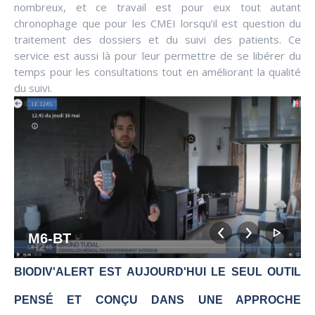
nombreux, et ce travail est pour eux tout autant
chronophage que pour les CMEI lorsqu’il est question du
traitement des dossiers et du suivi des patients. Ce
service est aussi là pour leur permettre de se libérer du
temps pour les consultations tout en améliorant la qualité
du suivi.
M6-BT
BIODIV'ALERT EST AUJOURD'HUI LE SEUL OUTIL
PENSÉ ET CONÇU DANS UNE APPROCHE