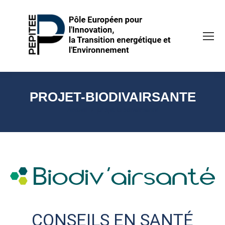
PROJET-BIODIVAIRSANTE
Vous êtes ici :
Accueil
projet-biodivairsante
CONSEILS EN SANTÉ