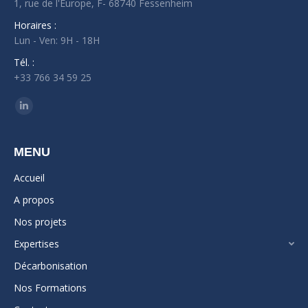
1, rue de l'Europe, F- 68740 Fessenheim
Horaires :
Lun - Ven: 9H - 18H
Tél. :
+33 766 34 59 25
Trouvez nous sur :
LinkedIn
page
opens
MENU
in
Accueil
new
A propos
window
Nos projets
Expertises
Décarbonisation
Nos Formations